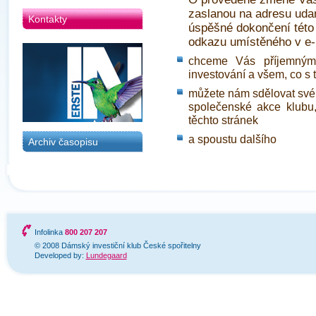
zaslanou na adresu udan
Kontakty
úspěšné dokončení
této
odkazu umístěného v e-
chceme Vás příjemným
investování a všem, co s t
můžete nám sdělovat své d
společenské akce klubu,
těchto stránek
a spoustu dalšího
Archiv časopisu
Infolinka
800 207 207
© 2008 Dámský investiční klub České spořitelny
Developed by:
Lundegaard