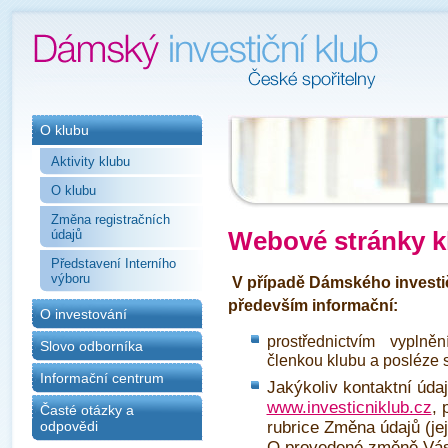
O klubu
Aktivity klubu
O klubu
Změna registračních
údajů
Webové stránky k
Představení Interního
výboru
V případě Dámského investič
především informační:
O investování
prostřednictvím vyplně
Slovo odborníka
členkou klubu a posléze 
Informační centrum
Jakýkoliv kontaktní úda
www.investicniklub.cz
, 
Časté otázky a
rubrice Změna údajů (jej
odpovědi
O provedené změně Vás