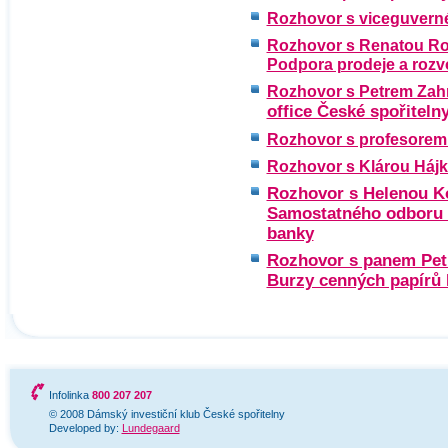
Rozhovor s viceguvern
Rozhovor s Renatou Ro
Podpora prodeje a rozv
Rozhovor s Petrem Zah
office České spořitelny
Rozhovor s profesorem
Rozhovor s Klárou Hájk
Rozhovor s Helenou K
Samostatného odboru o
banky
Rozhovor s panem Pet
Burzy cenných papírů
Infolinka
800 207 207
© 2008 Dámský investiční klub České spořitelny
Developed by:
Lundegaard