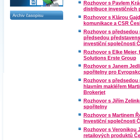
Rozhovor s Pavlem Kráč
distribuce investičních
Archiv časopisu
Rozhovor s Klárou Gajd
komunikace a CSR Česk
Rozhovor s předsedou 
předsedou představenst
investiční společnosti 
Rozhovor s Elke Meier, f
Solutions Erste Group
Rozhovor s Janem Jedl
spořitelny pro Evropsko
Rozhovor s předsedou p
hlavním makléřem Mart
Brokerjet
Rozhovor s Jiřím Zelin
spořitelny
Rozhovor s Martinem Ře
Investiční společnosti 
Rozhovor s Veronikou J
retailových produktů Če