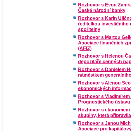
Rozhovor s Evou Zamra
České národní banky
Rozhovor s Karin Uličn
ředitelkou investičníh
spořitelny
Rozhovor s Martou Gell
Asociace finančních zp
(AFIZ)
Rozhovor s Helenou Čac
depozitáře cenných pap
Rozhovor s Danielem He
náměstkem generálního 
Rozhovor s Alenou Seou
ekonomických informac
Rozhovor s Vladimírem
Prognostického ústavu
Rozhovor s ekonomem 
skupiny, která připravil
Rozhovor s Janou Micha
Asociace pro kapitálový