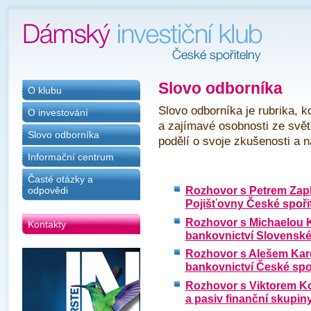
Slovo odborníka
O klubu
Slovo odborníka je rubrika,
O investování
a zajímavé osobnosti ze světa
Slovo odborníka
podělí o svoje zkušenosti a n
Informační centrum
Časté otázky a
Rozhovor s Petrem Zapl
odpovědi
Pojišťovny České spoři
Rozhovor s Michaelou K
Kontakty
bankovnictví Slovenské
Rozhovor s Alešem Kar
bankovnictví České spo
Rozhovor s Viktorem Kot
a pasiv finanční skupin