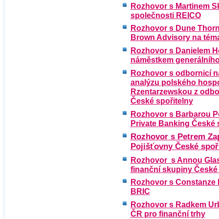
Rozhovor s Martinem Sk
společnosti REICO
Rozhovor s Dune Thorne
Brown Advisory na téma
Rozhovor s Danielem He
náměstkem generálního 
Rozhovor s odbornicí 
analýzu polského hospo
Rzentarzewskou z odbor
České spořitelny
Rozhovor s Barbarou Poš
Private Banking České 
Rozhovor s Petrem Zap
Pojišťovny České spoř
Rozhovor s Annou Glaso
finanční skupiny České 
Rozhovor s Constanze 
BRIC
Rozhovor s Radkem Urb
ČR pro finanční trhy