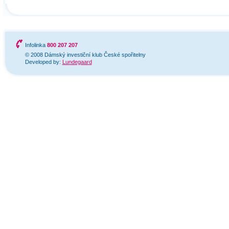
Infolinka
800 207 207
© 2008 Dámský investiční klub České spořitelny
Developed by:
Lundegaard