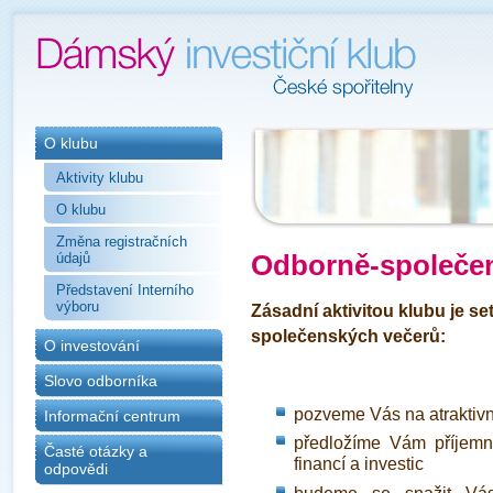
O klubu
Aktivity klubu
O klubu
Změna registračních
údajů
Odborně-společen
Představení Interního
výboru
Zásadní aktivitou klubu je s
společenských večerů:
O investování
Slovo odborníka
pozveme Vás na atraktivní
Informační centrum
předložíme Vám příjemn
Časté otázky a
financí a investic
odpovědi