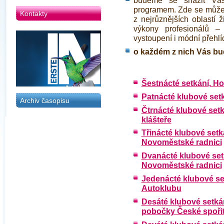
budeme se snažit Vás
programem. Zde se můžet
Kontakty
z nejrůznějších oblastí ž
výkony profesionálů 
vystoupení i módní přehlí
o každém z nich Vás bu
Šestnácté setkání, H
Patnácté klubové set
Archiv časopisu
Čtrnácté klubové set
klášteře
Třinácté klubové setk
Novoměstské radnici
Dvanácté klubové set
Novoměstské radnici
Jedenácté klubové se
Autoklubu
Desáté klubové setká
pobočky České spořite