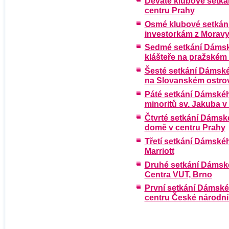
Deváté klubové setkán
centru Prahy
Osmé klubové setká
investorkám z Morav
Sedmé setkání Dámsk
klášteře na pražském
Šesté setkání Dámskéh
na Slovanském ostro
Páté setkání Dámskéh
minoritů sv. Jakuba v
Čtvrté setkání Dámsk
domě v centru Prahy
Třetí setkání Dámskéh
Marriott
Druhé setkání Dámské
Centra VUT, Brno
První setkání Dámské
centru České národní