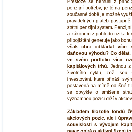
Přestože se nemusí z princi
penzijní potřeby, je téma pen
současné době je možné využít
pravidelných plateb postupně
státní penzijní systém. Penzij
a zákonem z pohledu rizika lim
připojištění generuje jako bon
však chci odkládat více n
daňovou výhodu? Co dělat,
ve svém portfoliu více riz
kapitálových trhů
. Jednou z
životního cyklu, což jsou 
investování, které přináší svým
postavená na mírně odlišné fi
se obvykle o smíšené strat
významnou pozici drží v akciový
Základem filozofie fondů ži
akciových pozic, ale i úpra
souvislosti s vývojem kapit
navíc opírá o aktivní řízení