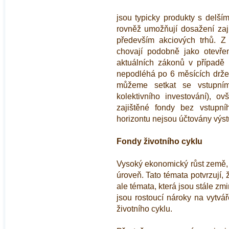
jsou typicky produkty s delším
rovněž umožňují dosažení za
především akciových trhů. Z
chovají podobně jako otevřen
aktuálních zákonů v případě 
nepodléhá po 6 měsících držen
můžeme setkat se vstupní
kolektivního investování), o
zajištěné fondy bez vstupníh
horizontu nejsou účtovány výst
Fondy životního cyklu
Vysoký ekonomický růst země, 
úroveň. Tato témata potvrzují, 
ale témata, která jsou stále z
jsou rostoucí nároky na vytvář
životního cyklu.