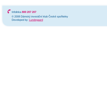
Infolinka
800 207 207
© 2008 Dámský investiční klub České spořitelny
Developed by:
Lundegaard