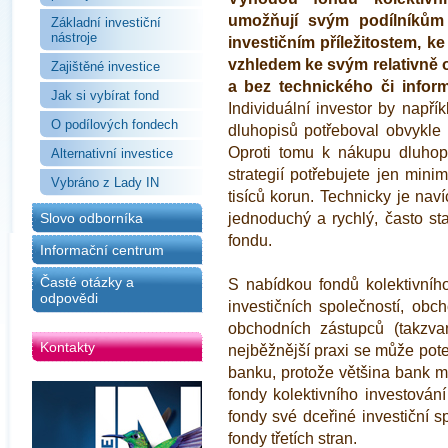
umožňují svým podílníkům 
Základní investiční
nástroje
investičním příležitostem, ke
vzhledem ke svým relativn
Zajištěné investice
a bez technického či inform
Jak si vybírat fond
Individuální investor by napřík
O podílových fondech
dluhopisů potřeboval obvykle
Oproti tomu k nákupu dluhopi
Alternativní investice
strategií potřebujete jen min
Vybráno z Lady IN
tisíců korun. Technicky je nav
jednoduchý a rychlý, často s
Slovo odborníka
fondu.
Informační centrum
Časté otázky a
S nabídkou fondů kolektivníh
odpovědi
investičních společností, ob
obchodních zástupců (takzvan
Kontakty
nejběžnější praxi se může poten
banku, protože většina bank m
fondy kolektivního investování
fondy své dceřiné investiční sp
fondy třetích stran.