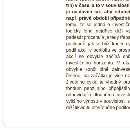
trh) v čase, a to v souvislos
je nastaven tak, aby odpoví
např. právě období případ
tomu, že se jedná o investičn
logicky fond nejdříve drží 
padesát procent/ a je tedy třeb
postupně, jak se blíží konec cy
podíl akcií v portfoliu ve pr
akcií se obvykle začíná sn
investičního horizontu. V o
obvykle končí plně zainves
řečeno, na začátku je více r
životního cyklu je vhodný pr
fondům penzijního připojiště
odpovídající dlouhému invest
vyššího výnosu v souvislosti s
drží likviditu otevřeného podíl