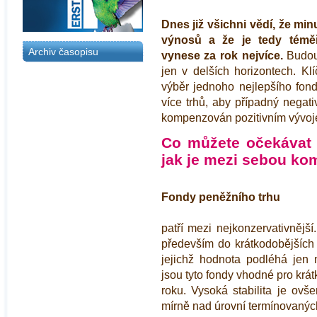
Dnes již všichni vědí, že m
výnosů a že je tedy témě
Archiv časopisu
vynese za rok nejvíce.
Budouc
jen v delších horizontech. K
výběr jednoho nejlepšího fond
více trhů, aby případný negat
kompenzován pozitivním vývoje
Co můžete očekávat 
jak je mezi sebou ko
Fondy peněžního trhu
patří mezi nejkonzervativnější
především do krátkodobějších 
jejichž hodnota podléhá jen 
jsou tyto fondy vhodné pro krá
roku. Vysoká stabilita je ov
mírně nad úrovní termínovanýc