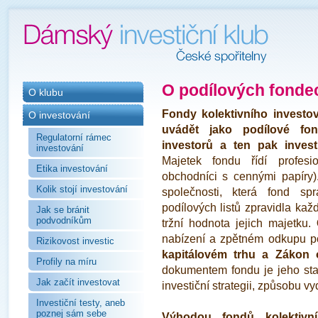
O podílových fonde
O klubu
Fondy kolektivního invest
O investování
uvádět jako podílové fo
Regulatorní rámec
investorů a ten pak investu
investování
Majetek fondu řídí profesion
Etika investování
obchodníci s cennými papíry)
Kolik stojí investování
společnosti, která fond sp
podílových listů zpravidla kaž
Jak se bránit
podvodníkům
tržní hodnota jejich majetku.
nabízení a zpětném odkupu p
Rizikovost investic
kapitálovém trhu a Zákon o
Profily na míru
dokumentem fondu je jeho sta
Jak začít investovat
investiční strategii, způsobu vy
Investiční testy, aneb
poznej sám sebe
Výhodou fondů kolektivní