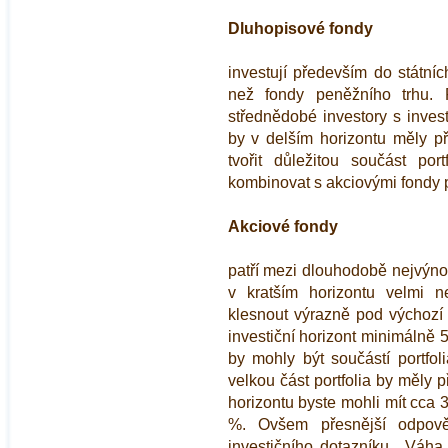
Dluhopisové fondy
investují především do státníc
než fondy peněžního trhu. 
střednědobé investory s inve
by v delším horizontu měly p
tvořit důležitou součást por
kombinovat s akciovými fondy 
Akciové fondy
patří mezi dlouhodobě nejvýnos
v kratším horizontu velmi 
klesnout výrazně pod výchozí 
investiční horizont minimálně 5
by mohly být součástí portfoli
velkou část portfolia by měly p
horizontu byste mohli mít cca 3
%. Ovšem přesnější odpov
investičního dotazníku.. Váha