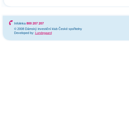
Infolinka
800 207 207
© 2008 Dámský investiční klub České spořitelny
Developed by:
Lundegaard