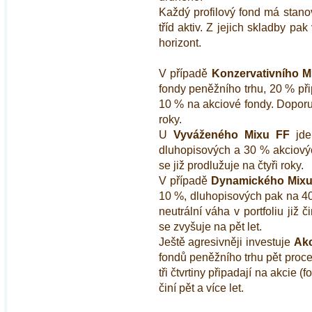
Každý profilový fond má stanov
tříd aktiv. Z jejich skladby pa
horizont.
V případě
Konzervativního M
fondy peněžního trhu, 20 % př
10 % na akciové fondy. Doporuče
roky.
U
Vyváženého Mixu FF
jde
dluhopisových a 30 % akciovýc
se již prodlužuje na čtyři roky.
V případě
Dynamického Mixu
10 %, dluhopisových pak na 40 
neutrální váha v portfoliu již 
se zvyšuje na pět let.
Ještě agresivněji investuje
Akc
fondů peněžního trhu pět proce
tři čtvrtiny připadají na akcie 
činí pět a více let.