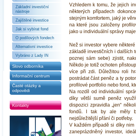
Vzhledem k tomu, že jejich inv
Základní investiční
některých případech dokonce
nástroje
stejným komfortem, jaký je věn
Zajištěné investice
na které jsou založeny profil
Jak si vybírat fond
jako u individuální správy maje
O podílových fondech
Než si investor vybere některé 
Alternativní investice
základě investičních i dalších t
Vybráno z Lady IN
poznej sám sebe) zjistit, nako
Někdo je totiž ochoten přistoupi
Slovo odborníka
více při zdi. Důležitou roli
Informační centrum
postrádat část peněz a ty poto
profilové portfolio nebo fond, k
Časté otázky a
odpovědi
Na rozdíl od individuální sprá
díky větší sumě peněz využí
dispozici zpravidla „jen“ někol
Kontakty
fondů. I tak by ale měly 
nejdůležitější přání či potřeby.
V každém případě si díky nim
zaneprázdněný investor, ideá