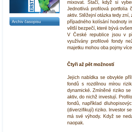
mixovat. Stačí, když si vybe
Jednotlivá profilová portfolia 
aktiv. Stěžejní otázka tedy zní,
případného kolísání hodnoty in
Archiv časopisu
větší bezpečí, které bývá ovš
V České republice jsou v př
využívány profilové fondy ne
majetku mohou oba pojmy více
Čtyři až pět možností
Jejich nabídka se obvykle příli
fondů s rozdílnou mírou rizi
dynamické. Zmíněné riziko se od
aktiv, do nichž investují. Profi
fondů, například dluhopisový
(diverzifikují) riziko. Investor 
má své výhody. Když se nedař
naopak.