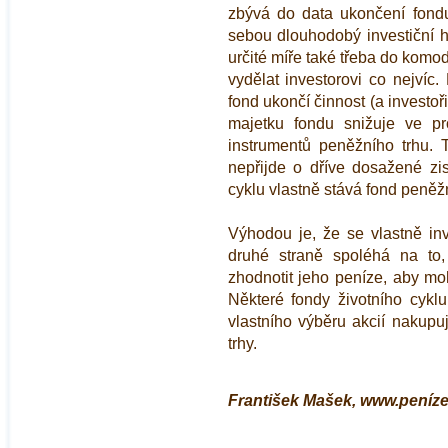
zbývá do data ukončení fond
sebou dlouhodobý investiční ho
určité míře také třeba do komod
vydělat investorovi co nejvíc
fond ukončí činnost (a investoři
majetku fondu snižuje ve p
instrumentů peněžního trhu. 
nepřijde o dříve dosažené zi
cyklu vlastně stává fond peněžn
Výhodou je, že se vlastně inv
druhé straně spoléhá na to
zhodnotit jeho peníze, aby moh
Některé fondy životního cykl
vlastního výběru akcií nakupuj
trhy.
František Mašek, www.peníze