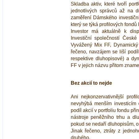
Skladba aktiv, které tvoří port
jednotlivých správců až na d
zaměření Dámského investiční
který se týká profilových fondů 
Investor má aktuálně k dispo
Investiční společností České
Vyvážený Mix FF, Dynamický 
řečeno, navzájem se liší podí
respektive dluhopisové) a dyn
FF v jejich názvu přitom zname
Bez akcií to nejde
Ani nejkonzervativnější profi
nevyhýbá menším investicím d
podíl akcií v portfoliu fondu přin
nástroje peněžního trhu a dlu
pokud se nedaří dluhopisům, ob
Jinak řečeno, ztráty z jedno
druhého.