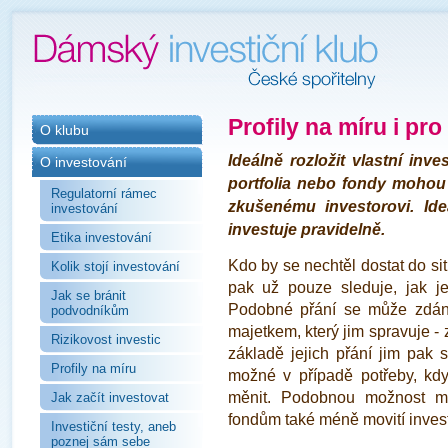
Profily na míru i pr
O klubu
Ideálně rozložit vlastní inv
O investování
portfolia nebo fondy mohou
Regulatorní rámec
zkušenému investorovi. Ideá
investování
investuje pravidelně.
Etika investování
Kdo by se nechtěl dostat do si
Kolik stojí investování
pak už pouze sleduje, jak je
Jak se bránit
Podobné přání se může zdánli
podvodníkům
majetkem, který jim spravuje -
Rizikovost investic
základě jejich přání jim pak s
Profily na míru
možné v případě potřeby, kdy
měnit. Podobnou možnost maj
Jak začít investovat
fondům také méně movití invest
Investiční testy, aneb
poznej sám sebe