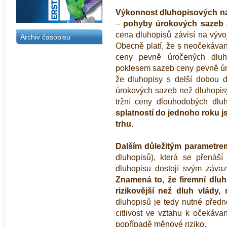
Výkonnost dluhopisových nás
–
pohyby úrokových sazeb a
cena dluhopisů závisí na vývo
Archiv časopisu
Obecně platí, že s neočekávan
ceny pevně úročených dlu
poklesem sazeb ceny pevně úro
že dluhopisy s delší dobou d
úrokových sazeb než dluhopisy
tržní ceny dlouhodobých dlu
splatností do jednoho roku j
trhu.
Dalším důležitým parametre
dluhopisů), která se přenáší
dluhopisu dostojí svým závaz
Znamená to, že firemní dluh
rizikovější než dluh vlády,
dluhopisů je tedy nutné předn
citlivost ve vztahu k očekáva
popřípadě měnové riziko.