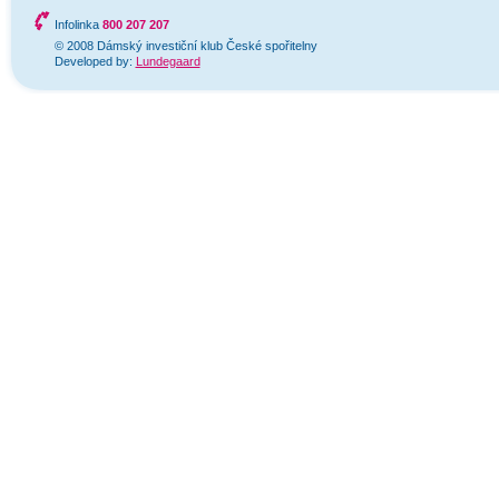
Infolinka
800 207 207
© 2008 Dámský investiční klub České spořitelny
Developed by:
Lundegaard