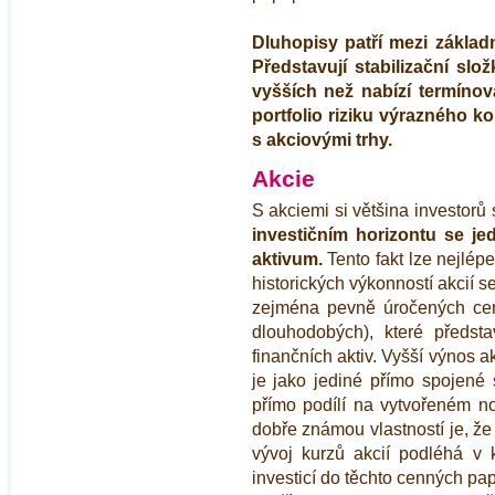
Dluhopisy patří mezi základn
Představují stabilizační slo
vyšších než nabízí termíno
portfolio riziku výrazného k
s akciovými trhy.
Akcie
S akciemi si většina investorů 
investičním horizontu se je
aktivum.
Tento fakt lze nejlé
historických výkonností akcií s
zejména pevně úročených cen
dlouhodobých), které předsta
finančních aktiv. Vyšší výnos a
je jako jediné přímo spojené 
přímo podílí na vytvořeném n
dobře známou vlastností je, že 
vývoj kurzů akcií podléhá v
investicí do těchto cenných pap