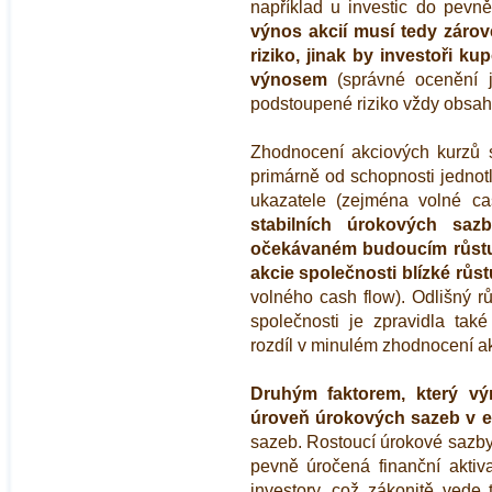
například u investic do pevn
výnos akcií musí tedy záro
riziko, jinak by investoři k
výnosem
(správné ocenění j
podstoupené riziko vždy obsah
Zhodnocení akciových kurzů s
primárně od schopnosti jednotl
ukazatele (zejména volné cas
stabilních úrokových s
očekávaném budoucím růstu 
akcie společnosti blízké růst
volného cash flow). Odlišný r
společnosti je zpravidla také
rozdíl v minulém zhodnocení ak
Druhým faktorem, který výr
úroveň úrokových sazeb v 
sazeb. Rostoucí úrokové sazby 
pevně úročená finanční akti
investory, což zákonitě vede