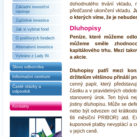
dohodnutého trvání vkladu,
Základní investiční
předčasné ukončení vkladu.
J
nástroje
o kterých víme, že je nebude
Zajištěné investice
Dluhopisy
Jak si vybírat fond
Peníze, které můžeme odlo
O podílových fondech
můžeme směle zhodnocova
Alternativní investice
kapitálového trhu. Mezi tako
Vybráno z Lady IN
a akcie.
Slovo odborníka
Dluhopisy patří mezi konze
Informační centrum
držitelům většinou přináší p
cenný papír, který představu
Časté otázky a
částku a v pravidelných obdob
odpovědi
stanovený úrok. Ten bývá nej
jistiny dluhopisu. Může se def
Kontakty
nebo být odvozen od krátkodo
6ti měsíční PRIBOR) atd. Exi
kuponové platby nevyplácí a 
v jejich ceně.