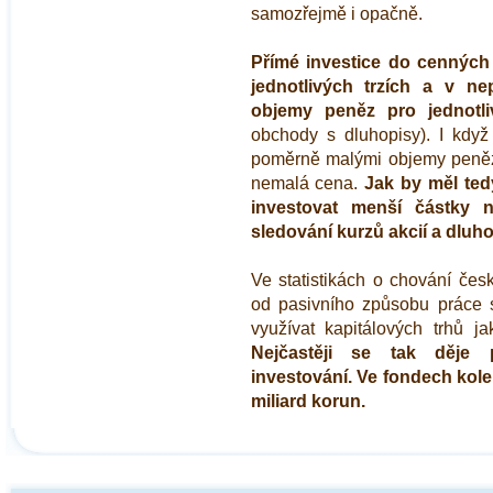
samozřejmě i opačně.
Přímé investice do cenných 
jednotlivých trzích a v ne
objemy peněz pro jednotli
obchody s dluhopisy). I když
poměrně malými objemy peněz, 
nemalá cena.
Jak by měl ted
investovat menší částky
sledování kurzů akcií a dluh
Ve statistikách o chování čes
od pasivního způsobu práce s
využívat kapitálových trhů j
Nejčastěji se tak děje p
investování. Ve fondech kolek
miliard korun.