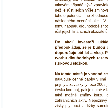
takovém případě bývá zpravidl
než je růst jejích výše zmiňov
tohoto potenciálního zhodnoc
následného ocenění akcií. V 
tomu naopak, dlouhodobé zhodn
růst jejích finančních ukazatelů
Do akcií investoři uklá
předpokládají, že je budou p
doporučuje pět let a více). 
tvorbu dlouhodobých rezerv,
rizikovou složkou.
Na tomto místě je vhodné zmí
nakupuje cenné papíry v jiné 
příjmy a závazky (v roce 2008 j
česká koruna), pak je nutné v 
také možné změny kurzu 
zahraničních aktiv. Nepřízniv
zisky plynoucí z držby samot