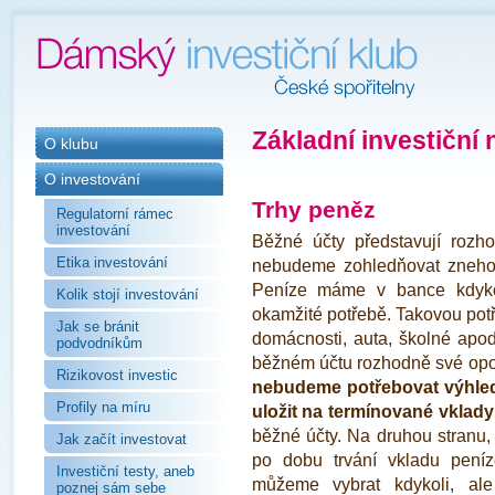
Základní investiční 
O klubu
O investování
Trhy peněz
Regulatorní rámec
investování
Běžné účty představují rozho
Etika investování
nebudeme zohledňovat znehod
Peníze máme v bance kdyko
Kolik stojí investování
okamžité potřebě. Takovou pot
Jak se bránit
domácnosti, auta, školné apo
podvodníkům
běžném účtu rozhodně své opo
Rizikovost investic
nebudeme potřebovat výhle
Profily na míru
uložit na termínované vklady
běžné účty. Na druhou stranu, 
Jak začít investovat
po dobu trvání vkladu pení
Investiční testy, aneb
můžeme vybrat kdykoli, al
poznej sám sebe